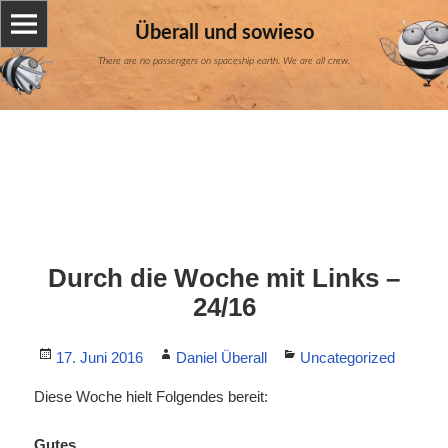
Überall und sowieso
There are no passengers on spaceship earth. We are all crew.
Durch die Woche mit Links –
24/16
Posted
Author
Categories
17. Juni 2016
Daniel Überall
Uncategorized
on
Diese Woche hielt Folgendes bereit:
Gutes