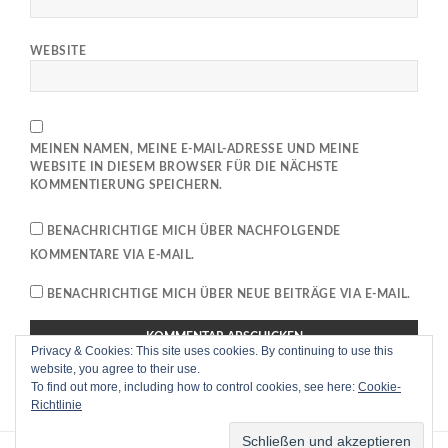
WEBSITE
MEINEN NAMEN, MEINE E-MAIL-ADRESSE UND MEINE
WEBSITE IN DIESEM BROWSER FÜR DIE NÄCHSTE
KOMMENTIERUNG SPEICHERN.
BENACHRICHTIGE MICH ÜBER NACHFOLGENDE
KOMMENTARE VIA E-MAIL.
BENACHRICHTIGE MICH ÜBER NEUE BEITRÄGE VIA E-MAIL.
Privacy & Cookies: This site uses cookies. By continuing to use this
This site uses Akismet to reduce spam.
Learn how your
website, you agree to their use.
To find out more, including how to control cookies, see here:
Cookie-
comment data is processed
.
Richtlinie