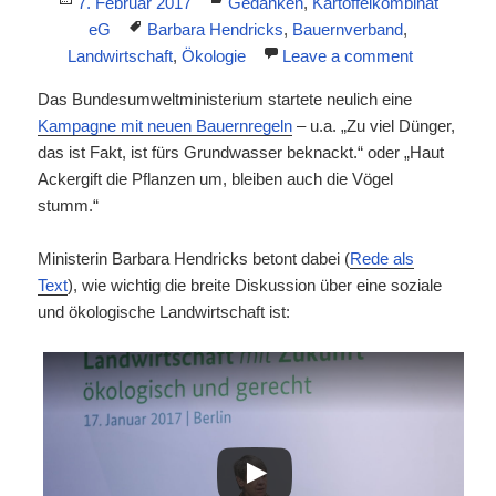
Posted
Categories
7. Februar 2017
Gedanken
,
Kartoffelkombinat
on
Tags
eG
Barbara Hendricks
,
Bauernverband
,
Landwirtschaft
,
Ökologie
Leave a comment
Das Bundesumweltministerium startete neulich eine
Kampagne mit neuen Bauernregeln
– u.a. „Zu viel Dünger,
das ist Fakt, ist fürs Grundwasser beknackt.“ oder „Haut
Ackergift die Pflanzen um, bleiben auch die Vögel
stumm.“
Ministerin Barbara Hendricks betont dabei (
Rede als
Text
), wie wichtig die breite Diskussion über eine soziale
und ökologische Landwirtschaft ist: