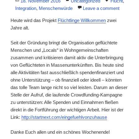
Posted
Categories
Tags
18. November 2016
Uncategorized
Flucht
,
on
Integration
,
Menschenwürde
Leave a comment
Heute wird das Projekt
Flüchtlinge Willkommen
zwei
Jahre alt.
Seit der Gründung bringt die Organisation geflüchtete
Menschen und „Locals“ in Wohngemeinschaften
zusammen und kritisieren damit aktiv die Unterbringung
von Geflüchteten in Massenunterkünften. Bis heute sind
alle Aktivitäten fast ausschließlich spendenfinanziert und
ohne Unter
stützung – ob finanziell oder ideell – könnten
das tolle Team lange nicht so viel leisten. Darum an dieser
Stelle der Aufruf, die laufende Crowdfunding-Kampagne
zu unterstützen: Alle Spenden und Einnahmen fließen
direkt in die Fortführung der wichtigen Arbeit. Hier ist der
Link:
http://startnext.com/eingefuehlvonzuhause
Danke Euch allen und ein schönes Wochenende!