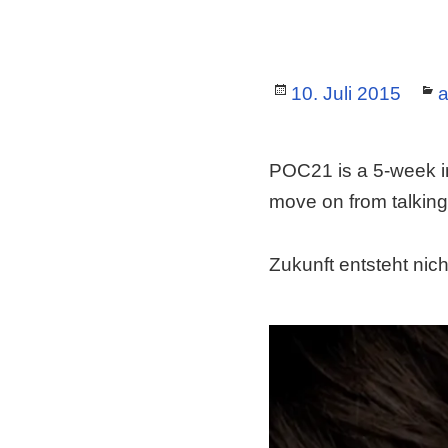
Posted
C
10. Juli 2015
a
on
POC21 is a 5-week in
move on from talking 
Zukunft entsteht nich