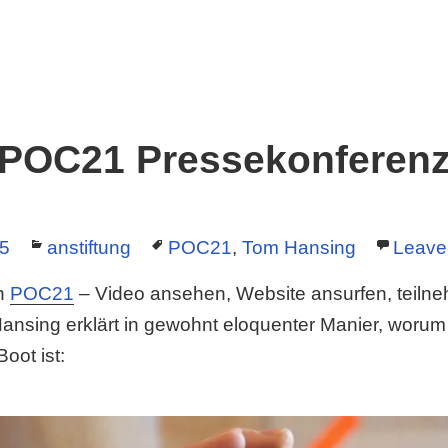
POC21 Pressekonferen
Categories
Tags
15
anstiftung
POC21
,
Tom Hansing
Leave
n
POC21
– Video ansehen, Website ansurfen, teiln
Hansing erklärt in gewohnt eloquenter Manier, woru
Boot ist: