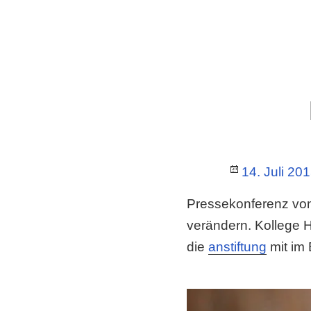
Posted
14. Juli 20
on
Pressekonferenz vo
verändern. Kollege 
die
anstiftung
mit im 