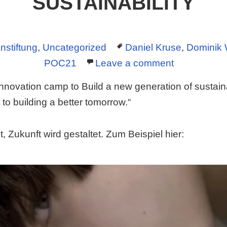
SUSTAINABILITY
ategories
Tags
nstiftung
,
Uncategorized
Daniel Kruse
,
Dominik 
POC21
Leave a comment
novation camp to Build a new generation of sustaina
to building a better tomorrow.“
t, Zukunft wird gestaltet. Zum Beispiel hier: