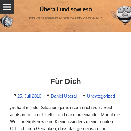
Überall und sowieso
There are no passengers on spaceship earth. We are all crew.
Für Dich
Posted
Author
Categories
25. Juli 2016
Daniel Überall
Uncategorized
on
„Schaut in jeder Situation gemeinsam nach vorn. Seid
achtsam mit euch selbst und dann aufeinander. Macht die
Welt im Großen wie im Kleinen wieder zu einem guten
Ort. Lebt den Gedanken, dass das gemeinsam im