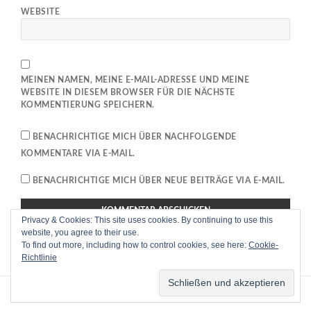
WEBSITE
MEINEN NAMEN, MEINE E-MAIL-ADRESSE UND MEINE
WEBSITE IN DIESEM BROWSER FÜR DIE NÄCHSTE
KOMMENTIERUNG SPEICHERN.
BENACHRICHTIGE MICH ÜBER NACHFOLGENDE
KOMMENTARE VIA E-MAIL.
BENACHRICHTIGE MICH ÜBER NEUE BEITRÄGE VIA E-MAIL.
Privacy & Cookies: This site uses cookies. By continuing to use this
This site uses Akismet to reduce spam.
Learn how your
website, you agree to their use.
To find out more, including how to control cookies, see here:
Cookie-
comment data is processed
.
Richtlinie
Überall und sowieso
|
Toko Online
powered by
WordPress