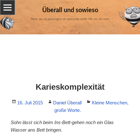
Überall und sowieso
There are no passengers on spaceship earth. We are all crew.
Karieskomplexität
Posted
Author
Categories
16. Juli 2015
Daniel Überall
Kleine Menschen,
on
große Worte.
Sohn lässt sich beim Ins-Bett-gehen noch ein Glas
Wasser ans Bett bringen.