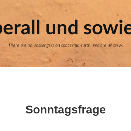
erall und sowi
There are no passengers on spaceship earth. We are all crew.
Sonntagsfrage