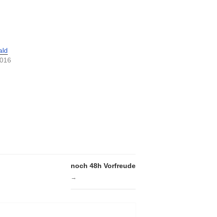
ald
2016
noch 48h Vorfreude
→