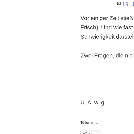
Post
19. 
on
Vor einiger Zeit stieß
Frisch). Und wie fas
Schwierigkeit darstel
Zwei Fragen, die nich
U. A. w. g.
Teilen mit: