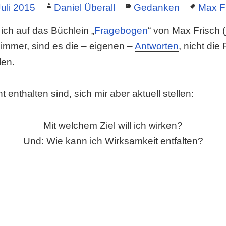
ed
Author
Categories
Tags
Juli 2015
Daniel Überall
Gedanken
Max F
 ich auf das Büchlein „
Fragebogen
“ von Max Frisch 
t immer, sind es die – eigenen –
Antworten
, nicht die
len.
t enthalten sind, sich mir aber aktuell stellen:
Mit welchem Ziel will ich wirken?
Und: Wie kann ich Wirksamkeit entfalten?