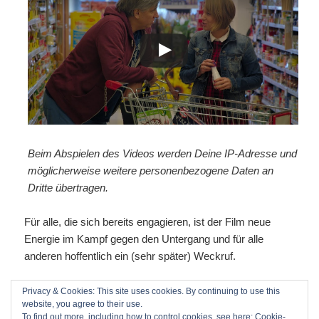
Beim Abspielen des Videos werden Deine IP-Adresse und
möglicherweise weitere personenbezogene Daten an
Dritte übertragen.
Für alle, die sich bereits engagieren, ist der Film neue
Energie im Kampf gegen den Untergang und für alle
anderen hoffentlich ein (sehr später) Weckruf.
> zur Filmseite auf FB
Privacy & Cookies: This site uses cookies. By continuing to use this
website, you agree to their use.
To find out more, including how to control cookies, see here:
Cookie-