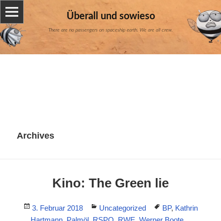
Überall und sowieso
There are no passengers on spaceship earth. We are all crew.
Archives
Kino: The Green lie
Posted
Categories
Tags
3. Februar 2018
Uncategorized
BP
,
Kathrin
on
Hartmann
,
Palmöl
,
RSPO
,
RWE
,
Werner Boote