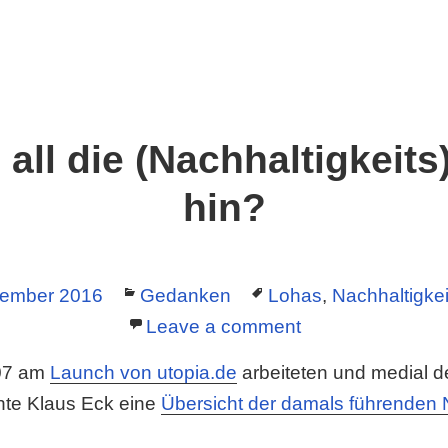
all die (Nachhaltigkeit
hin?
Categories
Tags
tember 2016
Gedanken
Lohas
,
Nachhaltigkei
Leave a comment
007 am
Launch von utopia.de
arbeiteten und medial de
ichte Klaus Eck eine
Übersicht der damals führenden 