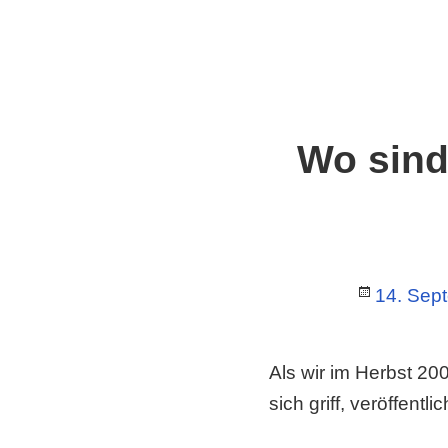
Wo sind 
Posted
14. Sep
on
Als wir im Herbst 2
sich griff, veröffentl