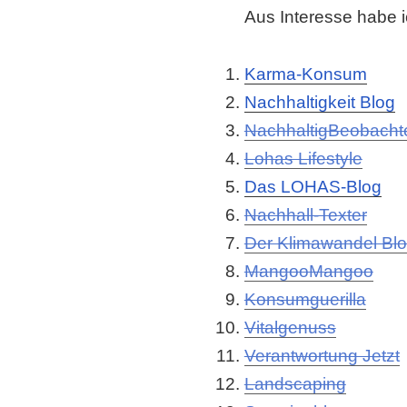
Aus Interesse habe i
Karma-Konsum
Nachhaltigkeit Blog
NachhaltigBeobacht
Lohas Lifestyle
Das LOHAS-Blog
Nachhall-Texter
Der Klimawandel Bl
MangooMangoo
Konsumguerilla
Vitalgenuss
Verantwortung Jetzt
Landscaping