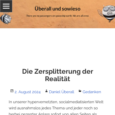
Überall und sowieso
There are no passengers on spaceship earth. We are all crew.
Die Zersplitterung der
Realität
Posted
Author
Categories
2. August 2024
Daniel Überall
Gedanken
on
In unserer hypervernetzten, socialmediatisierten Welt
wird ausnahmslos jedes Thema und jeder noch so
herbei gezerrter Anlass sofort von allen Seiten als