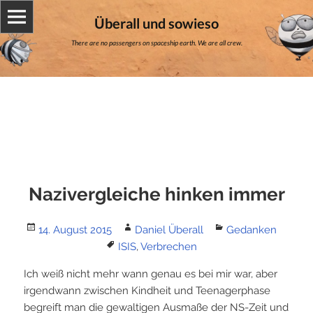
Überall und sowieso
There are no passengers on spaceship earth. We are all crew.
Nazivergleiche hinken immer
Posted
Author
Categories
14. August 2015
Daniel Überall
Gedanken
on
Tags
ISIS
,
Verbrechen
Ich weiß nicht mehr wann genau es bei mir war, aber
irgendwann zwischen Kindheit und Teenagerphase
begreift man die gewaltigen Ausmaße der NS-Zeit und