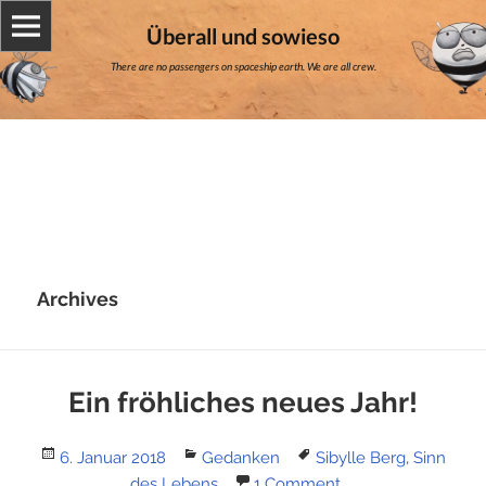
Überall und sowieso
There are no passengers on spaceship earth. We are all crew.
Archives
Ein fröhliches neues Jahr!
Posted
Categories
Tags
6. Januar 2018
Gedanken
Sibylle Berg
,
Sinn
on
des Lebens
1 Comment