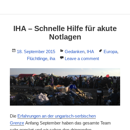
IHA – Schnelle Hilfe für akute
Notlagen
Posted
Categories
Tags
18. September 2015
Gedanken
,
IHA
Europa
,
on
Flüchtlinge
,
iha
Leave a comment
Die
Erfahrungen an der ungarisch-serbischen
Grenze
Anfang September haben das gesamte Team
sehr geprägt und wir sehen den dringenden