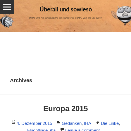
Überall und sowieso
There are no passengers on spaceship earth. We are all crew.
Archives
Europa 2015
Posted
Categories
Tags
4. Dezember 2015
Gedanken
,
IHA
Die Linke
,
on
Flüchtlinge
,
iha
Leave a comment