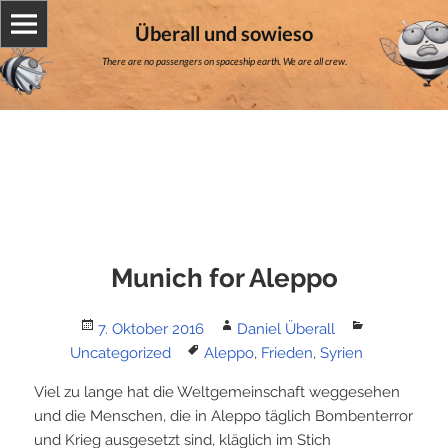
Überall und sowieso
There are no passengers on spaceship earth. We are all crew.
Munich for Aleppo
Posted
Author
Categories
7. Oktober 2016
Daniel Überall
on
Tags
Uncategorized
Aleppo
,
Frieden
,
Syrien
Viel zu lange hat die Weltgemeinschaft weggesehen
und die Menschen, die in Aleppo täglich Bombenterror
und Krieg ausgesetzt sind, kläglich im Stich