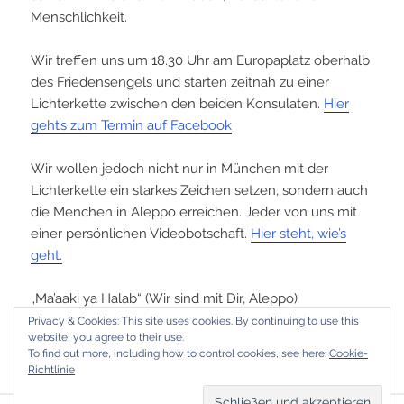
Menschlichkeit.
Wir treffen uns um 18.30 Uhr am Europaplatz oberhalb
des Friedensengels und starten zeitnah zu einer
Lichterkette zwischen den beiden Konsulaten.
Hier
geht’s zum Termin auf Facebook
Wir wollen jedoch nicht nur in München mit der
Lichterkette ein starkes Zeichen setzen, sondern auch
die Menchen in Aleppo erreichen. Jeder von uns mit
einer persönlich
en Videobotschaft.
Hier steht, wie’s
geht.
„Ma’aaki ya Halab“ (Wir sind mit Dir, Aleppo)
#
people4aleppo
Privacy & Cookies: This site uses cookies. By continuing to use this
website, you agree to their use.
To find out more, including how to control cookies, see here:
Cookie-
Richtlinie