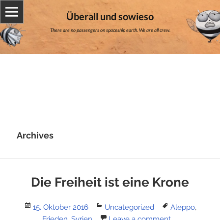
Überall und sowieso
There are no passengers on spaceship earth. We are all crew.
Archives
Die Freiheit ist eine Krone
Posted
Categories
Tags
15. Oktober 2016
Uncategorized
Aleppo
,
on
Frieden
,
Syrien
Leave a comment